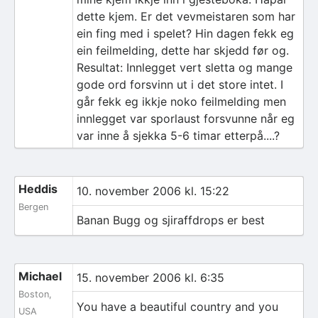
dette kjem. Er det vevmeistaren som har
ein fing med i spelet? Hin dagen fekk eg
ein feilmelding, dette har skjedd før og.
Resultat: Innlegget vert sletta og mange
gode ord forsvinn ut i det store intet. I
går fekk eg ikkje noko feilmelding men
innlegget var sporlaust forsvunne når eg
var inne å sjekka 5-6 timar etterpå....?
Heddis
10. november 2006 kl. 15:22
Bergen
Banan Bugg og sjiraffdrops er best
Michael
15. november 2006 kl. 6:35
Boston,
You have a beautiful country and you
USA