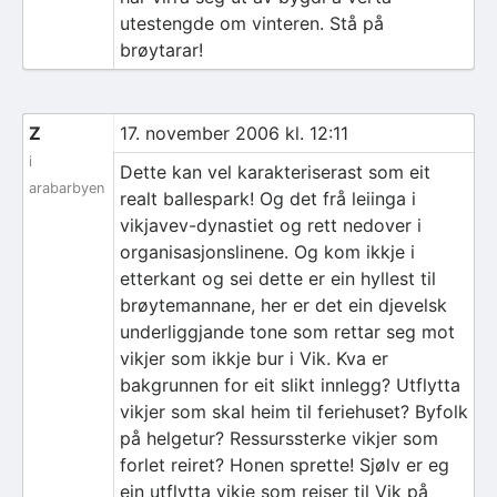
utestengde om vinteren. Stå på
brøytarar!
Z
17. november 2006 kl. 12:11
i
Dette kan vel karakteriserast som eit
arabarbyen
realt ballespark! Og det frå leiinga i
vikjavev-dynastiet og rett nedover i
organisasjonslinene. Og kom ikkje i
etterkant og sei dette er ein hyllest til
brøytemannane, her er det ein djevelsk
underliggjande tone som rettar seg mot
vikjer som ikkje bur i Vik. Kva er
bakgrunnen for eit slikt innlegg? Utflytta
vikjer som skal heim til feriehuset? Byfolk
på helgetur? Ressurssterke vikjer som
forlet reiret? Honen sprette! Sjølv er eg
ein utflytta vikje som reiser til Vik på