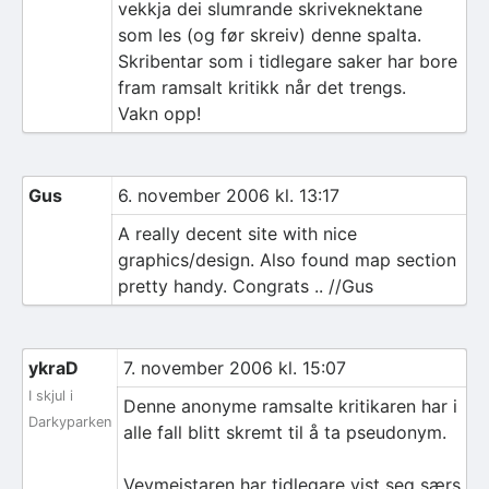
vekkja dei slumrande skriveknektane
som les (og før skreiv) denne spalta.
Skribentar som i tidlegare saker har bore
fram ramsalt kritikk når det trengs.
Vakn opp!
Gus
6. november 2006 kl. 13:17
A really decent site with nice
graphics/design. Also found map section
pretty handy. Congrats .. //Gus
ykraD
7. november 2006 kl. 15:07
I skjul i
Denne anonyme ramsalte kritikaren har i
Darkyparken
alle fall blitt skremt til å ta pseudonym.
Vevmeistaren har tidlegare vist seg særs