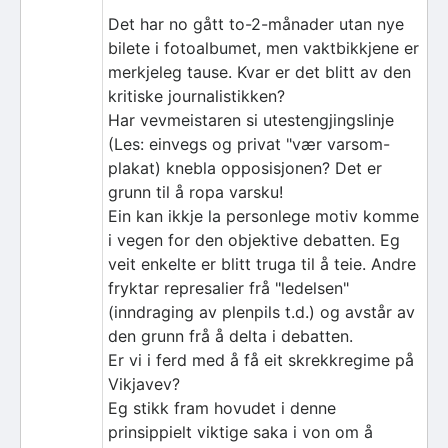
Det har no gått to-2-månader utan nye
bilete i fotoalbumet, men vaktbikkjene er
merkjeleg tause. Kvar er det blitt av den
kritiske journalistikken?
Har vevmeistaren si utestengjingslinje
(Les: einvegs og privat "vær varsom-
plakat) knebla opposisjonen? Det er
grunn til å ropa varsku!
Ein kan ikkje la personlege motiv komme
i vegen for den objektive debatten. Eg
veit enkelte er blitt truga til å teie. Andre
fryktar represalier frå "ledelsen"
(inndraging av plenpils t.d.) og avstår av
den grunn frå å delta i debatten.
Er vi i ferd med å få eit skrekkregime på
Vikjavev?
Eg stikk fram hovudet i denne
prinsippielt viktige saka i von om å