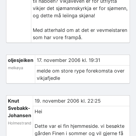
til naboen? Vikjaveven er for utflytta
vikjer det sjømannskyrkja er for sjømenn,
og dette må leiinga skjøna!
Med atterhald om at det er vevmeistaren
som har vore frampå.
oljesjeiken
17. november 2006 kl. 19:31
melkøya
melde om store rype forekomsta over
vikjafjedle
Knut
19. november 2006 kl. 22:25
Svebakk-
Hei
Johansen
Holmestrand
Dette var ei fin hjemmeside. vi besøkte
gården Finen i sommer og vil gjerne få