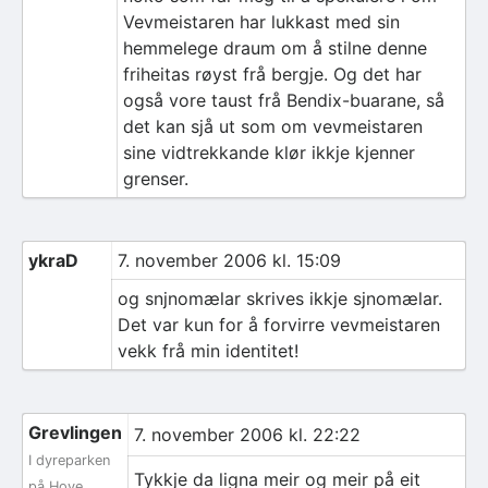
Vevmeistaren har lukkast med sin
hemmelege draum om å stilne denne
friheitas røyst frå bergje. Og det har
også vore taust frå Bendix-buarane, så
det kan sjå ut som om vevmeistaren
sine vidtrekkande klør ikkje kjenner
grenser.
ykraD
7. november 2006 kl. 15:09
og snjnomælar skrives ikkje sjnomælar.
Det var kun for å forvirre vevmeistaren
vekk frå min identitet!
Grevlingen
7. november 2006 kl. 22:22
I dyreparken
Tykkje da ligna meir og meir på eit
på Hove