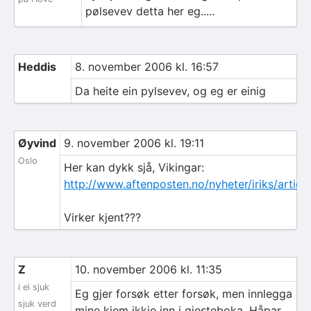
pølsevev detta her eg.....
Heddis
8. november 2006 kl. 16:57
Da heite ein pylsevev, og eg er einig
Øyvind
9. november 2006 kl. 19:11
Oslo
Her kan dykk sjå, Vikingar:
http://www.aftenposten.no/nyheter/iriks/artic
Virker kjent???
Z
10. november 2006 kl. 11:35
i ei sjuk
Eg gjer forsøk etter forsøk, men innlegga
sjuk verd
mine kjem ikkje inn i gjesteboka. Håpar