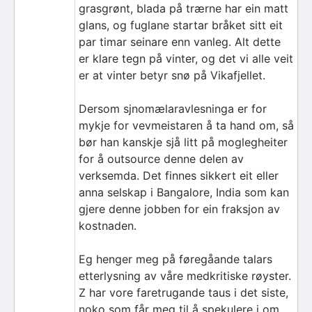
grasgrønt, blada på trærne har ein matt
glans, og fuglane startar bråket sitt eit
par timar seinare enn vanleg. Alt dette
er klare tegn på vinter, og det vi alle veit
er at vinter betyr snø på Vikafjellet.
Dersom sjnomælaravlesninga er for
mykje for vevmeistaren å ta hand om, så
bør han kanskje sjå litt på moglegheiter
for å outsource denne delen av
verksemda. Det finnes sikkert eit eller
anna selskap i Bangalore, India som kan
gjere denne jobben for ein fraksjon av
kostnaden.
Eg henger meg på føregåande talars
etterlysning av våre medkritiske røyster.
Z har vore faretrugande taus i det siste,
noko som får meg til å spekulere i om