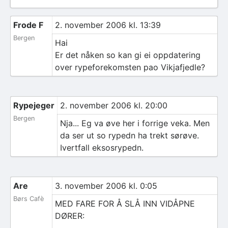
Frode F
2. november 2006 kl. 13:39
Bergen
Hai
Er det nåken so kan gi ei oppdatering
over rypeforekomsten pao Vikjafjedle?
Rypejeger
2. november 2006 kl. 20:00
Bergen
Nja... Eg va øve her i forrige veka. Men
da ser ut so rypedn ha trekt sørøve.
Ivertfall eksosrypedn.
Are
3. november 2006 kl. 0:05
Børs Cafè
MED FARE FOR Å SLÅ INN VIDÅPNE
DØRER: