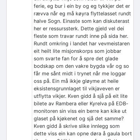
ferie, eg bur i ein by og eg tykkjer det er
rævva når eg må køyra flyttelasset rundt
halve Sogn. Einaste som kan diskuterast
her er ressurssterk. Dette gjeld vel dei
fleste som travar rundt inne på sida her.
Rundt omkring i landet har vevmeistaren
eit heilt lite misjonskorps som jobbar
som svarte fan for å spre det glade
bodskap om den vakre bygda vår og so
får me sånt midt i trynet når me loggar
oss på. Ein må ikkje gløyme at heile
eksistensgrunnlaget til vikjaveven er
utflytta vikjer. Kven gidd å sjå på eit lite
bilete av Rambera eller Kyrelva på EDB-
monitoren sin viss ein berre kan kike ut
glaset på kjøkenet og sjå det samme?
Kven gidd å skrive slike innlegg som
dette viss ein kan opne døra å gaula bort