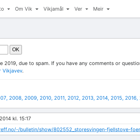
to
Om Vik
Vikjamål
Ver
Meir
ce 2019, due to spam. If you have any comments or question
 Vikjavev
.
007
2008
2009
2010
2011
2012
2013
2014
2015
2016
2014 kl. 15:17
reff.no/-/bulletin/show/802552_storesvingen-fjellstove-fo