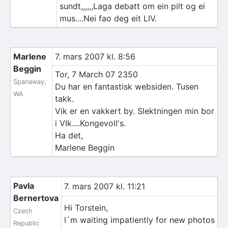
sundt,,,,,,Laga debatt om ein pilt og ei
mus....Nei fao deg eit LIV.
Marlene
7. mars 2007 kl. 8:56
Beggin
Tor, 7 March 07 2350
Spanaway,
Du har en fantastisk websiden. Tusen
WA
takk.
Vik er en vakkert by. Slektningen min bor
i VIk....Kongevoll's.
Ha det,
Marlene Beggin
Pavla
7. mars 2007 kl. 11:21
Bernertova
Hi Torstein,
Czech
I´m waiting impatiently for new photos
Republic