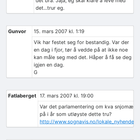
det bra. Jaja, eg skal klare å leve med
det...trur eg.
Gunvor
15. mars 2007 kl. 1:19
Vik har festet seg for bestandig. Var der
en dag i fjor, tør å vedde på at ikke noe
kan måle seg med det. Håper å få se deg
igjen en dag.
G
Fatlaberget
17. mars 2007 kl. 19:00
Var det parlamentering om kva snjomælare
på i år som utløyste dette tru?
http://www.sognavis.no/lokale_nyhende/a