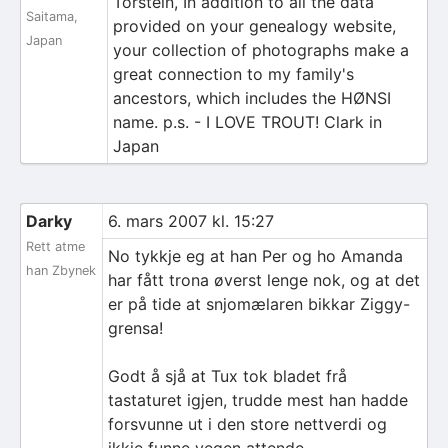
Torstein, In addition to all the data
Saitama,
provided on your genealogy website,
Japan
your collection of photographs make a
great connection to my family's
ancestors, which includes the HØNSI
name. p.s. - I LOVE TROUT! Clark in
Japan
Darky
6. mars 2007 kl. 15:27
Rett atme
No tykkje eg at han Per og ho Amanda
han Zbynek
har fått trona øverst lenge nok, og at det
er på tide at snjomælaren bikkar Ziggy-
grensa!
Godt å sjå at Tux tok bladet frå
tastaturet igjen, trudde mest han hadde
forsvunne ut i den store nettverdi og