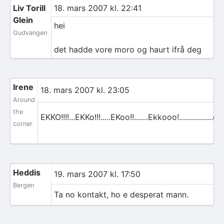
Liv Torill
18. mars 2007 kl. 22:41
Glein
hei
Gudvangen
det hadde vore moro og haurt ifrå deg
Irene
18. mars 2007 kl. 23:05
Around
the
EKKO!!!!...EKKo!!!.....EKoo!!.......Ekkooo!................
corner
Heddis
19. mars 2007 kl. 17:50
Bergen
Ta no kontakt, ho e desperat mann.