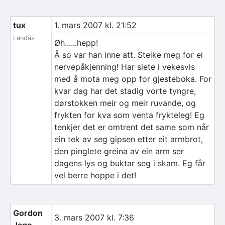
tux
1. mars 2007 kl. 21:52
Landås
Øh......hepp!
Å so var han inne att. Steike meg for ei
nervepåkjenning! Har slete i vekesvis
med å mota meg opp for gjesteboka. For
kvar dag har det stadig vorte tyngre,
dørstokken meir og meir ruvande, og
frykten for kva som venta frykteleg! Eg
tenkjer det er omtrent det same som når
ein tek av seg gipsen etter eit armbrot,
den pinglete greina av ein arm ser
dagens lys og buktar seg i skam. Eg får
vel berre hoppe i det!
Gordon
3. mars 2007 kl. 7:36