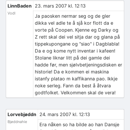
LinnBaden
23. mars 2007 kl. 12:13
Vodl
Ja paosken nermar seg og de gler
dikka vel adle te å sjå kor flott da e
vorte på Coopen. Kjenne eg Darky og
Z rett skal dei vel sitja dar og glana på
tippekupongane og "siao" i Dagblabla!
Da e og kome nytt inventar i kafeen!
Stolane liknar litt på dei gamle dei
hadde før, men sjølvbetjeningsdisken er
historie! Da e kommen ei maskina
istanfy platao m kaffikanna pao. Ikkje
noke serleg. Fann da best å åtvara
godtfolket. Velkommen skal de vera!
Lorvebjøddn
24. mars 2007 kl. 12:13
Bjøddnahie
Era nåken so ha bilde ao han Dansje