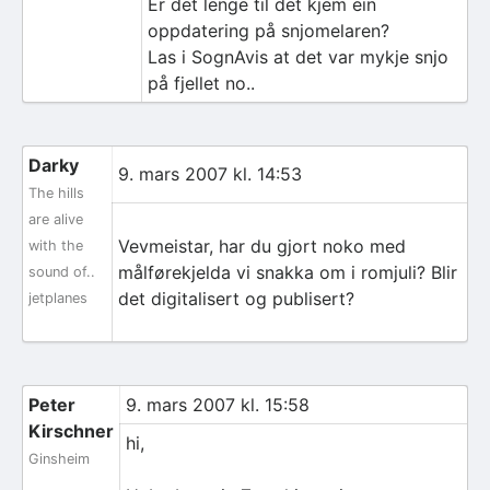
Er det lenge til det kjem ein
oppdatering på snjomelaren?
Las i SognAvis at det var mykje snjo
på fjellet no..
Darky
9. mars 2007 kl. 14:53
The hills
are alive
Vevmeistar, har du gjort noko med
with the
målførekjelda vi snakka om i romjuli? Blir
sound of..
det digitalisert og publisert?
jetplanes
Peter
9. mars 2007 kl. 15:58
Kirschner
hi,
Ginsheim