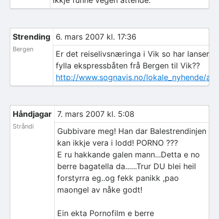
ikkje funne vegen attende.
Strending
6. mars 2007 kl. 17:36
Bergen
Er det reiselivsnæringa i Vik so har lansert n
fylla ekspressbåten frå Bergen til Vik??
http://www.sognavis.no/lokale_nyhende/art
Håndjagar
7. mars 2007 kl. 5:08
Stråndi
Gubbivare meg! Han dar Balestrendinjen
kan ikkje vera i lodd! PORNO ???
E ru hakkande galen mann...Detta e no
berre bagatella da......Trur DU blei heil
forstyrra eg..og fekk panikk ,pao
maongel av nåke godt!
Ein ekta Pornofilm e berre