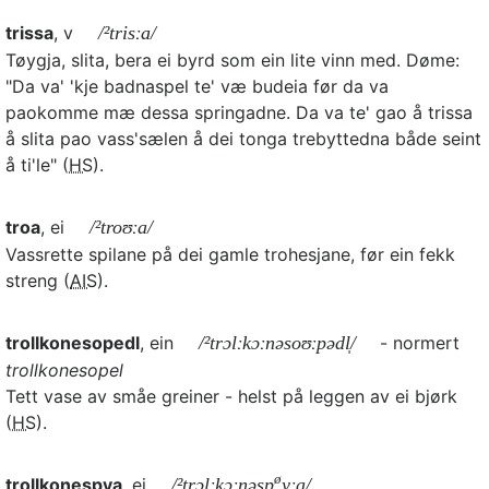
trissa
, v
/²trisːa/
Tøygja, slita, bera ei byrd som ein lite vinn med. Døme:
"Da va' 'kje badnaspel te' væ budeia før da va
paokomme mæ dessa springadne. Da va te' gao å trissa
å slita pao vass'sælen å dei tonga trebyttedna både seint
å ti'le" (
HS
).
troa
, ei
/²troʊːa/
Vassrette spilane på dei gamle trohesjane, før ein fekk
streng (
AIS
).
trollkonesopedl
, ein
/²trɔlːkɔːnəsoʊːpədl̩/
- normert
trollkonesopel
Tett vase av småe greiner - helst på leggen av ei bjørk
(
HS
).
ø
trollkonespya
, ei
/²trɔlːkɔːnəsp
yːa/