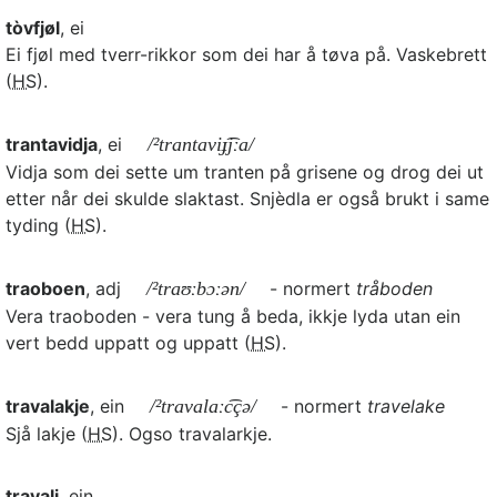
tòvfjøl
, ei
Ei fjøl med tverr-rikkor som dei har å tøva på. Vaskebrett
(
HS
).
trantavidja
, ei
/²trantaviɟ͡jːa/
Vidja som dei sette um tranten på grisene og drog dei ut
etter når dei skulde slaktast. Snjèdla er også brukt i same
tyding (
HS
).
traoboen
, adj
/²traʊːbɔːən/
- normert
tråboden
Vera traoboden - vera tung å beda, ikkje lyda utan ein
vert bedd uppatt og uppatt (
HS
).
travalakje
, ein
/²travalaːc͡çə/
- normert
travelake
Sjå lakje (
HS
). Ogso travalarkje.
travali
, ein