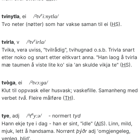
e
tvinytla
, ei
/²tv
iːnytla/
Tvo neter (nøtter) som har vakse saman til ei (
HS
).
e
tvirla
, v
/²tv
irla/
Tvika, vera uviss, "tvilrådig", tvihugnad o.s.b. Trivla snart
etter noko og snart etter eitkvart anna. "Han laog å tvirla
mæ taumen å viste lite ko' sia 'an skulde vikja te" (
HS
).
tvòga
, ei
/²tvɔːga/
Klut til oppvask eller husvask; vaskefille. Samanheng med
verbet
två
. Fleire målføre (
TH
).
ø
tye
, adj
/¹t
yːə/
- normert
tyd
Hann ekje tye i dag - han er sint, "idle" (
AIS
). Linn, mild,
mjuk, lett å handsama. Norrønt
þýðr
adj 'omgjengeleg,
venleg, blid'.