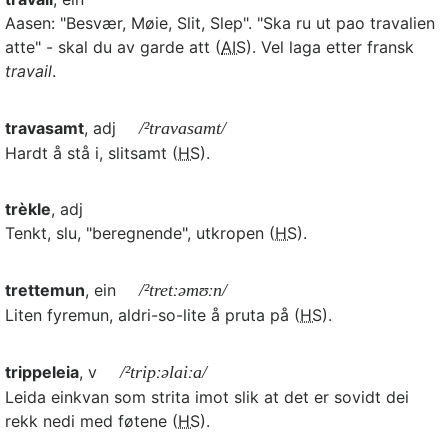
Aasen: "Besvær, Møie, Slit, Slep". "Ska ru ut pao travalien
atte" - skal du av garde att (
AIS
). Vel laga etter fransk
travail
.
travasamt
, adj
/²travasamt/
Hardt å stå i, slitsamt (
HS
).
trèkle
, adj
Tenkt, slu, "beregnende", utkropen (
HS
).
trettemun
, ein
/²tretːəmʊːn/
Liten fyremun, aldri-so-lite å pruta på (
HS
).
trippeleia
, v
/²tripːəlaiːa/
Leida einkvan som strita imot slik at det er sovidt dei
rekk nedi med føtene (
HS
).