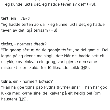
= eg kunde lukta det, eg hadde tèven av det" (
HS
).
tert
, ein
/tɛrt/
"Eg hadde terten ao da" - eg kunne lukta det, eg hadde
teven av det. Sjå terrsam (
HS
).
tètètt
, - normert
tiltedt?
"Ein gaong sètt æ da tie gaonje tètètt", sa dei gamle". Dei
lagde pålag denne meiningi i det: Når dei hadde sett eit
ustykkje av einkvan ein gong, vart gjerne den same
mistenkt eller skulda for 10 liknande spikk (
HS
).
tidna
, ein - normert
tidnad?
"Han ha goe tidna pao kydna (kyrne) sina" = han har god
lukka med kyrne sine, dei kalvar på eit heldig bel (om
hausten) (
HS
).