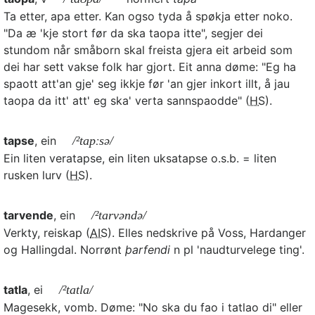
Ta etter, apa etter. Kan ogso tyda å spøkja etter noko.
"Da æ 'kje stort før da ska taopa itte", segjer dei
stundom når småborn skal freista gjera eit arbeid som
dei har sett vakse folk har gjort. Eit anna døme: "Eg ha
spaott att'an gje' seg ikkje før 'an gjer inkort illt, å jau
taopa da itt' att' eg ska' verta sannspaodde" (
HS
).
tapse
, ein
/²tapːsə/
Ein liten veratapse, ein liten uksatapse o.s.b. = liten
rusken lurv (
HS
).
tarvende
, ein
/²tarvəndə/
Verkty, reiskap (
AIS
). Elles nedskrive på Voss, Hardanger
og Hallingdal. Norrønt
þarfendi
n pl 'naudturvelege ting'.
tatla
, ei
/²tatla/
Magesekk, vomb. Døme: "No ska du fao i tatlao di" eller