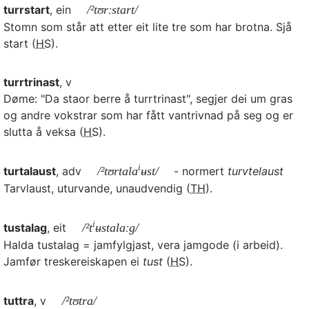
turrstart
, ein
/²tʊrːstart/
Stomn som står att etter eit lite tre som har brotna. Sjå
start (
HS
).
turrtrinast
, v
Døme: "Da staor berre å turrtrinast", segjer dei um gras
og andre vokstrar som har fått vantrivnad på seg og er
slutta å veksa (
HS
).
i
turtalaust
, adv
/²tʊrtala
ʉst/
- normert
turvtelaust
Tarvlaust, uturvande, unaudvendig (
TH
).
i
tustalag
, eit
/²t
ʉstalaːg/
Halda tustalag = jamfylgjast, vera jamgode (i arbeid).
Jamfør treskereiskapen ei
tust
(
HS
).
tuttra
, v
/²tʊtra/