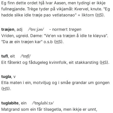
Eg finn dette ordet hjå Ivar Aasen, men tydingi er ikkje
fullnøgjande. Trège tyder på vikjamål: Kvervel, knute. "Eg
hadde slike idle træje pao vetlataonao" = liktorn (
HS
).
træjen
, adj
/²treːjən/
- normert
tregen
Vriden, ugreid. Døme: "Ve'en va træjen å idle te kløyva".
"Da æ ein træjen kar" o.s.b (
HS
).
tufl
, eit
/¹tʊfl̩/
Eit fåtenkt og fådugeleg kvinnfolk, eit stakkarsting (
HS
).
tugla
, v
Etla maten i ein, motviljug og i småe grandar um gongen
(
HS
).
tuglabite
, ein
/²tʊglabiːtə/
Matgrand som ein får tilsegetla, men ikkje er unnt,