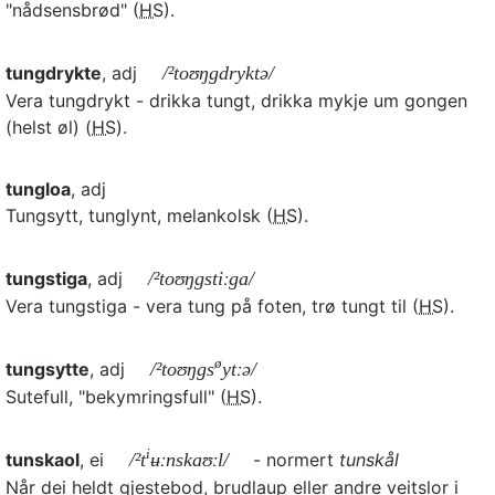
"nådsensbrød" (
HS
).
tungdrykte
, adj
/²toʊŋgdryktə/
Vera tungdrykt - drikka tungt, drikka mykje um gongen
(helst øl) (
HS
).
tungloa
, adj
Tungsytt, tunglynt, melankolsk (
HS
).
tungstiga
, adj
/²toʊŋgstiːga/
Vera tungstiga - vera tung på foten, trø tungt til (
HS
).
ø
tungsytte
, adj
/²toʊŋgs
ytːə/
Sutefull, "bekymringsfull" (
HS
).
i
tunskaol
, ei
/²t
ʉːnskaʊːl/
- normert
tunskål
Når dei heldt gjestebod, brudlaup eller andre veitslor i