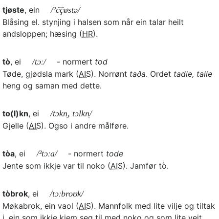
tjøste
, ein
/²c͡çøstə/
Blåsing el. stynjing i halsen som når ein talar heilt
andsloppen; hæsing (
HR
).
tò
, ei
/tɔː/
- normert
tod
Tøde, gjødsla mark (
AIS
). Norrønt
taða
. Ordet
tadle, talle
heng og saman med dette.
to(l)kn
, ei
/tɔkn̩, tɔlkn̩/
Gjelle (
AIS
). Ogso i andre målføre.
tòa
, ei
/²tɔːa/
- normert
tode
Jente som ikkje var til noko (
AIS
). Jamfør tò.
tòbrok
, ei
/tɔːbroʊk/
Møkabrok, ein vaol (
AIS
). Mannfolk med lite vilje og tiltak
i, ein som ikkje kjem seg til med noko og som lite veit