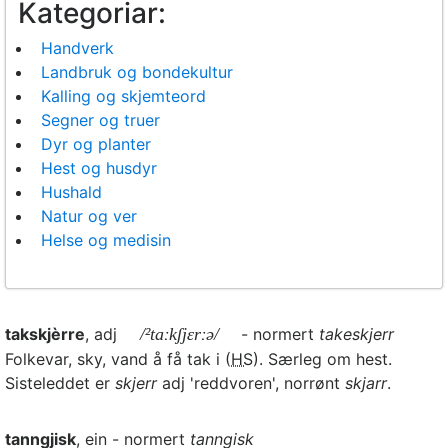
Kategoriar:
Handverk
Landbruk og bondekultur
Kalling og skjemteord
Segner og truer
Dyr og planter
Hest og husdyr
Hushald
Natur og ver
Helse og medisin
takskjèrre
, adj
/²taːkʃjɛrːə/
- normert
takeskjerr
Folkevar, sky, vand å få tak i (
HS
). Særleg om hest.
Sisteleddet er
skjerr
adj 'reddvoren', norrønt
skjarr
.
tanngjisk
, ein - normert
tanngisk