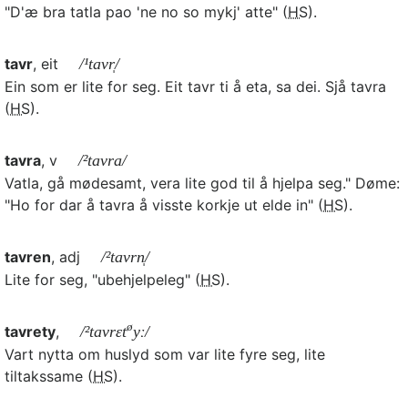
"D'æ bra tatla pao 'ne no so mykj' atte" (
HS
).
tavr
, eit
/¹tavr̩/
Ein som er lite for seg. Eit tavr ti å eta, sa dei. Sjå tavra
(
HS
).
tavra
, v
/²tavra/
Vatla, gå mødesamt, vera lite god til å hjelpa seg." Døme:
"Ho for dar å tavra å visste korkje ut elde in" (
HS
).
tavren
, adj
/²tavrn̩/
Lite for seg, "ubehjelpeleg" (
HS
).
ø
tavrety
,
/²tavrɛt
yː/
Vart nytta om huslyd som var lite fyre seg, lite
tiltakssame (
HS
).