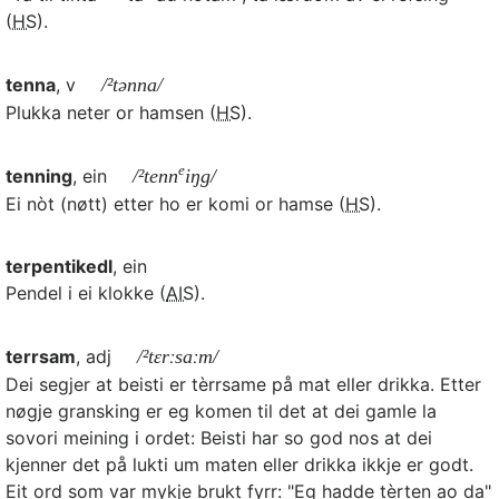
(
HS
).
tenna
, v
/²tənna/
Plukka neter or hamsen (
HS
).
e
tenning
, ein
/²tenn
iŋg/
Ei nòt (nøtt) etter ho er komi or hamse (
HS
).
terpentikedl
, ein
Pendel i ei klokke (
AIS
).
terrsam
, adj
/²tɛrːsaːm/
Dei segjer at beisti er tèrrsame på mat eller drikka. Etter
nøgje gransking er eg komen til det at dei gamle la
sovori meining i ordet: Beisti har so god nos at dei
kjenner det på lukti um maten eller drikka ikkje er godt.
Eit ord som var mykje brukt fyrr: "Eg hadde tèrten ao da"