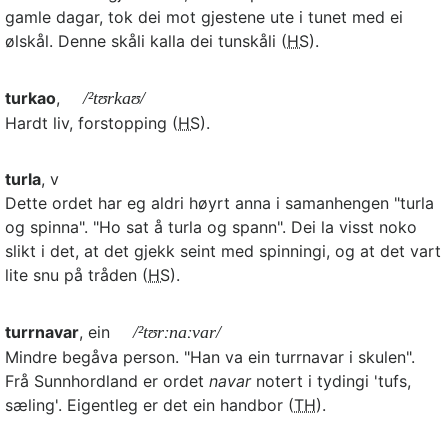
gamle dagar, tok dei mot gjestene ute i tunet med ei
ølskål. Denne skåli kalla dei tunskåli (
HS
).
turkao
,
/²tʊrkaʊ/
Hardt liv, forstopping (
HS
).
turla
, v
Dette ordet har eg aldri høyrt anna i samanhengen "turla
og spinna". "Ho sat å turla og spann". Dei la visst noko
slikt i det, at det gjekk seint med spinningi, og at det vart
lite snu på tråden (
HS
).
turrnavar
, ein
/²tʊrːnaːvar/
Mindre begåva person. "Han va ein turrnavar i skulen".
Frå Sunnhordland er ordet
navar
notert i tydingi 'tufs,
sæling'. Eigentleg er det ein handbor (
TH
).