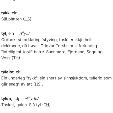
tykk
, ein
Sjå platten (
HS
).
ø
tyl
, ein
/t
yːl/
Ordboki si forklaring 'styving, tosk' er ikkje heilt
dekkande, då høver Oddvar Torsheim si forklaring
"intelligent tosk" betre. Sunnmøre, Fjordane, Sogn og
Voss (
TH
).
tylelot
, eit
Ein underleg "tykk", ein snert av sinnsjukdom, tullerid som
går snøgt av att (
HS
).
ø
tylen
, adj
/²t
yːln̩/
Tosket, galen. Sjå tyl (
TH
).