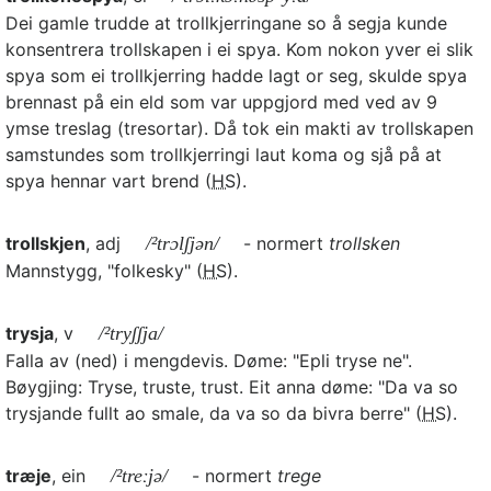
Dei gamle trudde at trollkjerringane so å segja kunde
konsentrera trollskapen i ei spya. Kom nokon yver ei slik
spya som ei trollkjerring hadde lagt or seg, skulde spya
brennast på ein eld som var uppgjord med ved av 9
ymse treslag (tresortar). Då tok ein makti av trollskapen
samstundes som trollkjerringi laut koma og sjå på at
spya hennar vart brend (
HS
).
trollskjen
, adj
/²trɔlʃjən/
- normert
trollsken
Mannstygg, "folkesky" (
HS
).
trysja
, v
/²tryʃʃja/
Falla av (ned) i mengdevis. Døme: "Epli tryse ne".
Bøygjing: Tryse, truste, trust. Eit anna døme: "Da va so
trysjande fullt ao smale, da va so da bivra berre" (
HS
).
træje
, ein
/²treːjə/
- normert
trege