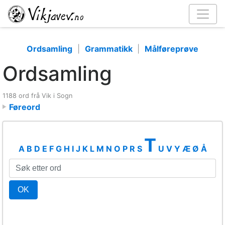
Ordsamling
|
Grammatikk
|
Målføreprøve
Ordsamling
1188 ord frå Vik i Sogn
Føreord
T
A
B
D
E
F
G
H
I
J
K
L
M
N
O
P
R
S
U
V
Y
Æ
Ø
Å