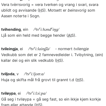
Vera tvèrrsvorig = vera tverken og vrang i svari, svara
ublidt og avvisande (
HS
). Motsett er
beinsvorig
som
Aasen noterte i Sogn.
e
e
tvihending
, ein
/²tv
iːhənd
iŋg/
Ljå som ein held med begge hender (
AIS
).
e
tvileingja
, ei
/²tv
iːlainɟ͡ja/
- normert
tvilengje
Vedkubb som det er 2 famnevedleider i. Tvibytning, (ein)
kallar dei og ein slik vedkubb (
HS
).
e
tviljoda
, v
/²tv
iːljoʊːa/
Huja og skifta mål frå grovt til grannt t.d (
HS
).
e
tviløypa
, ei
/²tv
iːlɔiːpa/
Gå seg i tviløypa = gå seg fast, so ein ikkje kjem korkje
fram eller attende (
HS
).