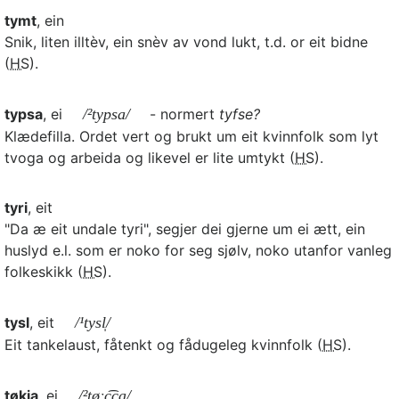
tymt
, ein
Snik, liten illtèv, ein snèv av vond lukt, t.d. or eit bidne
(
HS
).
typsa
, ei
/²typsa/
- normert
tyfse?
Klædefilla. Ordet vert og brukt um eit kvinnfolk som lyt
tvoga og arbeida og likevel er lite umtykt (
HS
).
tyri
, eit
"Da æ eit undale tyri", segjer dei gjerne um ei ætt, ein
huslyd e.l. som er noko for seg sjølv, noko utanfor vanleg
folkeskikk (
HS
).
tysl
, eit
/¹tysl̩/
Eit tankelaust, fåtenkt og fådugeleg kvinnfolk (
HS
).
tøkja
, ei
/²tøːc͡ça/