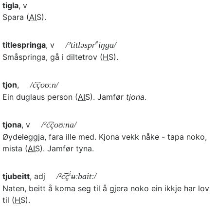
tigla
, v
Spara (
AIS
).
e
titlespringa
, v
/²titləspr
iŋga/
Småspringa, gå i diltetrov (
HS
).
tjon
,
/c͡çoʊːn/
Ein duglaus person (
AIS
). Jamfør
tjona
.
tjona
, v
/²c͡çoʊːna/
Øydeleggja, fara ille med. Kjona vekk nåke - tapa noko,
mista (
AIS
). Jamfør tyna.
i
tjubeitt
, adj
/²c͡ç
ʉːbaitː/
Naten, beitt å koma seg til å gjera noko ein ikkje har lov
til (
HS
).