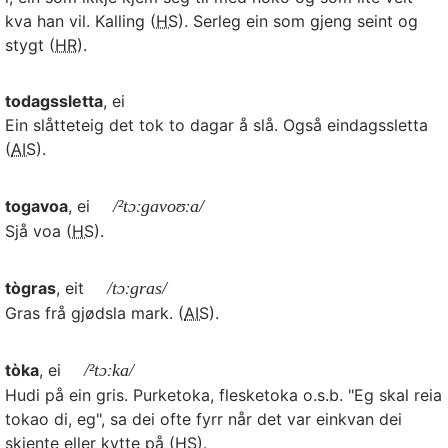
kva han vil. Kalling (
HS
). Serleg ein som gjeng seint og
stygt (
HR
).
todagssletta
, ei
Ein slåtteteig det tok to dagar å slå. Også eindagssletta
(
AIS
).
togavoa
, ei
/²tɔːgavoʊːa/
Sjå voa (
HS
).
tògras
, eit
/tɔːgras/
Gras frå gjødsla mark. (
AIS
).
tòka
, ei
/²tɔːka/
Hudi på ein gris. Purketoka, flesketoka o.s.b. "Eg skal reia
tokao di, eg", sa dei ofte fyrr når det var einkvan dei
skjente eller kytte på (
HS
).