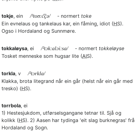
tokje
, ein
/²toʊːc͡çə/
- normert
toke
Ein evnelaus og tankelaus kar, ein fåming, idiot (
HS
).
Ogso i Hordaland og Sunnmøre.
tokkaløysa
, ei
/²tɔkːalɔiːsa/
- normert
tokkeløyse
Tosket menneske som hugsar lite (
AIS
).
torkla
, v
/²tɔrkla/
Klakka, brota litegrand når ein går (helst når ein går med
tresko) (
HS
).
torrbola
, ei
1) Hestesjukdom, utførselsgangane tetnar til. Sjå og
kolikk (
HS
). 2) Aasen har tydinga 'eit slag burknegras' frå
Hordaland og Sogn.