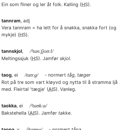
Ein som fliner og ler åt folk. Kalling (
HS
).
tannram
, adj
Vera tannram = ha lett for å snakka, snakka fort (og
mykje) (
HS
).
tannskjol
,
/²tanːʃjoʊːl/
Meltingssjuk (
HS
). Jamfør
skjol
.
taog
, ei
/taʊːg/
- normert
tåg, tæger
Rot på tre som vart kløyvd og nytta til å stramma ljå
med. Fleirtal 'tægje' (
AIS
). Vanleg.
taokka
, ei
/²taʊkːa/
Bakstehella (
AIS
). Jamfør
takke
.
taopa
, v
/²taʊpa/
- normert
tåpa