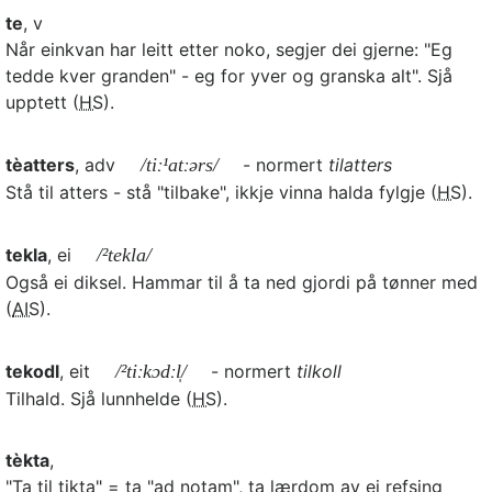
te
, v
Når einkvan har leitt etter noko, segjer dei gjerne: "Eg
tedde kver granden" - eg for yver og granska alt". Sjå
upptett (
HS
).
tèatters
, adv
/tiː¹atːərs/
- normert
tilatters
Stå til atters - stå "tilbake", ikkje vinna halda fylgje (
HS
).
tekla
, ei
/²tekla/
Også ei diksel. Hammar til å ta ned gjordi på tønner med
(
AIS
).
tekodl
, eit
/²tiːkɔdːl̩/
- normert
tilkoll
Tilhald. Sjå lunnhelde (
HS
).
tèkta
,
"Ta til tikta" = ta "ad notam", ta lærdom av ei refsing