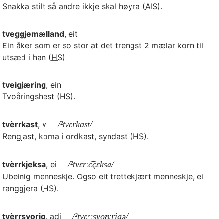
Snakka stilt så andre ikkje skal høyra (
AIS
).
tveggjemælland
, eit
Ein åker som er so stor at det trengst 2 mælar korn til
utsæd i han (
HS
).
tveigjæring
, ein
Tvoåringshest (
HS
).
tvèrrkast
, v
/²tvɛrkast/
Rengjast, koma i ordkast, syndast (
HS
).
tvèrrkjeksa
, ei
/²tvɛrːc͡çɛksa/
Ubeinig menneskje. Ogso eit trettekjært menneskje, ei
ranggjera (
HS
).
tvèrrsvorig
, adj
/²tvɛrːsvoʊːrigə/