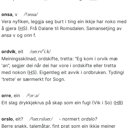
onsa
, v
/²ɔnsa/
Vera nyfiken, leggja seg burt i ting ein ikkje har noko med
å gjera (
HS
). Frå Dalane til Romsdalen. Samansetjing av
ansa
v og
onn
f.
e
ordvik
, eit
/oʊːrv
iːk/
Meiningsskilnad, ordskifte, tretta: "Eg kom i orvik mæ
'an", segjer dei når dei har vore i ordskifte eller tretta
med nokon (
HS
). Eigentleg eit avvik i ordbruken. Tydingi
'trette' er særmerkt for Sogn.
orre
, ein
/²ɔrːə/
Eit slag drykkjekrus på skap som ein fugl (Vik i So) (
HR
)
orslo
, eit?
/²oʊːrsloʊː/
- normert
ordslo?
Berre snakk, talemåtar, fint prat som ein ikkje meiner