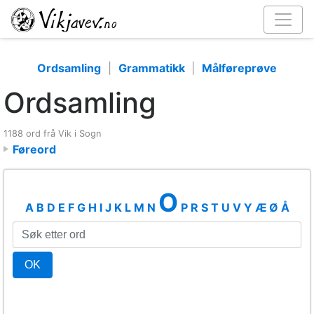
Ordsamling
|
Grammatikk
|
Målføreprøve
Ordsamling
1188 ord frå Vik i Sogn
Føreord
O
A
B
D
E
F
G
H
I
J
K
L
M
N
P
R
S
T
U
V
Y
Æ
Ø
Å