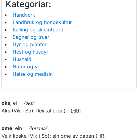
Kategoriar:
Handverk
Landbruk og bondekultur
Kalling og skjemteord
Segner og truer
Dyr og planter
Hest og husdyr
Hushald
Natur og ver
Helse og medisin
oks
, ei
/ɔks/
Aks (Vik i So), fleirtal ekse(r) (
HR
).
ome
, ein
/²oʊːmə/
Veik ljoske (Vik i So); ein ome av dagen (
HR
)