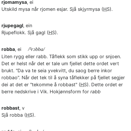
rjomamysa
, ei
Utskild mysa når rjomen esjar. Sjå skjyrmysa (
HS
).
rjupegagl
, ein
Rjupeflokk. Sjå gagl (
HS
).
robba
, ei
/²rɔbba/
Liten rygg eller rabb. Tåflekk som stikk upp or snjoen.
Det er helst når det er tale um fjellet dette ordet vert
brukt. "Da va te seia yvekvitt, du saog berre inkor
robbao". Når det tek til å syna tåflekker på fjellet segjer
dei at det er "tekomme å robbast" (
HS
). Dette ordet er
berre nedskrive i Vik. Hokjønnsform for
rabb
robbast
, v
Sjå robba (
HS
).