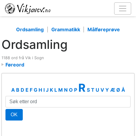
Ordsamling
|
Grammatikk
|
Målføreprøve
Ordsamling
1188 ord frå Vik i Sogn
Føreord
R
A
B
D
E
F
G
H
I
J
K
L
M
N
O
P
S
T
U
V
Y
Æ
Ø
Å