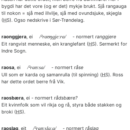
bygdi har det vore (og er det) mykje brukt. Sjå rangauga
til nokon = sjå med illvilje, sjå med ovundsjuke, skjegla
(
HS
). Ogso nedskrive i Sør-Trøndelag.
raonggjera
, ei
/²raʊŋgjeːra/
- normert
ranggjere
Eit rangvist menneske, ein kranglefant (
HS
). Sermerkt for
Indre Sogn.
raosa
, ei
/²raʊːsa/
- normert
råse
Ull som er karda og samanrulla (til spinning) (
HS
). Ross
har dette ordet berre frå Vik.
raosbæra
, ei - normert
rådsbære?
Eit kvinnfolk som vil rikja og rå, styra både stakken og
broki (
HS
).
raoslag
, eit
/²raʊːslaːg/
- normert
råslag