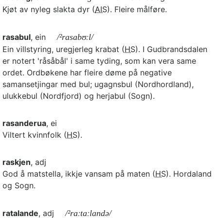
Kjøt av nyleg slakta dyr (
AIS
). Fleire målføre.
rasabul
, ein
/²rasabʊːl/
Ein villstyring, uregjerleg krabat (
HS
). I Gudbrandsdalen
er notert 'råsåbål' i same tyding, som kan vera same
ordet. Ordbøkene har fleire døme på negative
samansetjingar med bul; ugagnsbul (Nordhordland),
ulukkebul (Nordfjord) og herjabul (Sogn).
rasanderua
, ei
Viltert kvinnfolk (
HS
).
raskjen
, adj
God å matstella, ikkje vansam på maten (
HS
). Hordaland
og Sogn.
ratalande
, adj
/²raːtaːlandə/