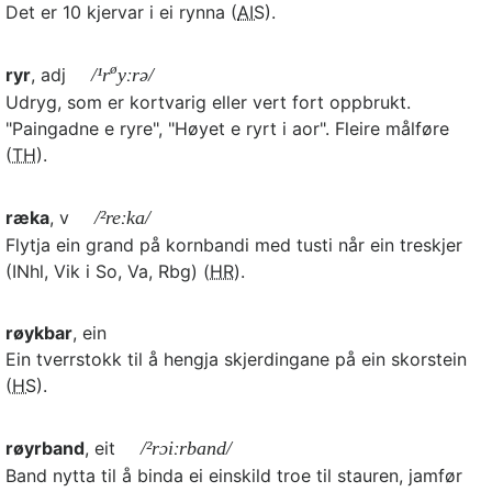
Det er 10 kjervar i ei rynna (
AIS
).
ø
ryr
, adj
/¹r
yːrə/
Udryg, som er kortvarig eller vert fort oppbrukt.
"Paingadne e ryre", "Høyet e ryrt i aor". Fleire målføre
(
TH
).
ræka
, v
/²reːka/
Flytja ein grand på kornbandi med tusti når ein treskjer
(INhl, Vik i So, Va, Rbg) (
HR
).
røykbar
, ein
Ein tverrstokk til å hengja skjerdingane på ein skorstein
(
HS
).
røyrband
, eit
/²rɔiːrband/
Band nytta til å binda ei einskild troe til stauren, jamfør