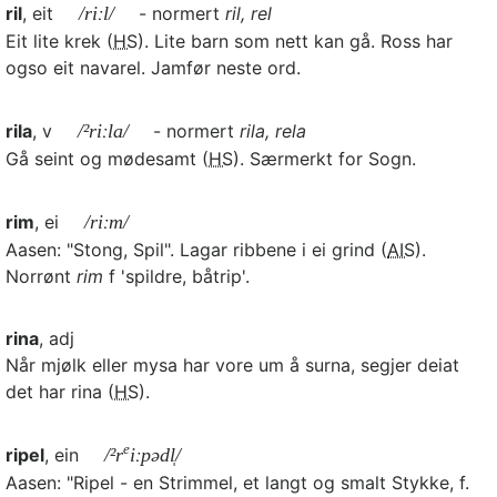
ril
, eit
/riːl/
- normert
ril, rel
Eit lite krek (
HS
). Lite barn som nett kan gå. Ross har
ogso eit navarel. Jamfør neste ord.
rila
, v
/²riːla/
- normert
rila, rela
Gå seint og mødesamt (
HS
). Særmerkt for Sogn.
rim
, ei
/riːm/
Aasen: "Stong, Spil". Lagar ribbene i ei grind (
AIS
).
Norrønt
rim
f 'spildre, båtrip'.
rina
, adj
Når mjølk eller mysa har vore um å surna, segjer deiat
det har rina (
HS
).
e
ripel
, ein
/²r
iːpədl̩/
Aasen: "Ripel - en Strimmel, et langt og smalt Stykke, f.