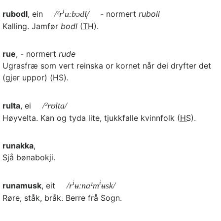
i
rubodl
, ein
/²r
ʉːbɔdl̩/
- normert
ruboll
Kalling. Jamfør
bodl
(
TH
).
rue
, - normert
rude
Ugrasfræ som vert reinska or kornet når dei dryfter det
(gjer uppor) (
HS
).
rulta
, ei
/²rʊlta/
Høyvelta. Kan og tyda lite, tjukkfalle kvinnfolk (
HS
).
runakka
,
Sjå bønabokji.
i
i
runamusk
, eit
/r
ʉːna¹m
ʉsk/
Røre, ståk, bråk. Berre frå Sogn.