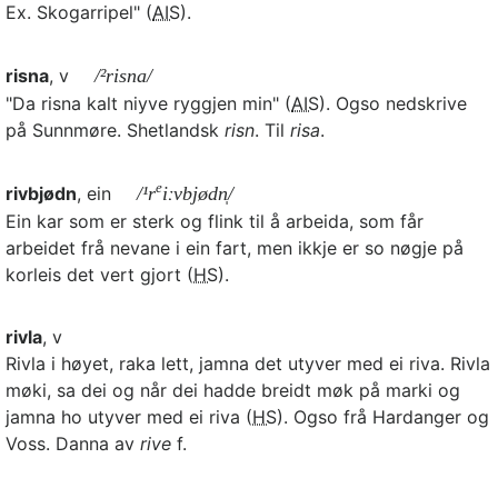
Ex. Skogarripel" (
AIS
).
risna
, v
/²risna/
"Da risna kalt niyve ryggjen min" (
AIS
). Ogso nedskrive
på Sunnmøre. Shetlandsk
risn
. Til
risa
.
e
rivbjødn
, ein
/¹r
iːvbjødn̩/
Ein kar som er sterk og flink til å arbeida, som får
arbeidet frå nevane i ein fart, men ikkje er so nøgje på
korleis det vert gjort (
HS
).
rivla
, v
Rivla i høyet, raka lett, jamna det utyver med ei riva. Rivla
møki, sa dei og når dei hadde breidt møk på marki og
jamna ho utyver med ei riva (
HS
). Ogso frå Hardanger og
Voss. Danna av
rive
f.