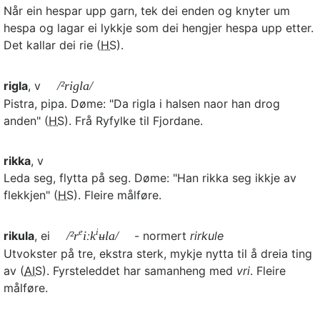
Når ein hespar upp garn, tek dei enden og knyter um
hespa og lagar ei lykkje som dei hengjer hespa upp etter.
Det kallar dei rie (
HS
).
rigla
, v
/²rigla/
Pistra, pipa. Døme: "Da rigla i halsen naor han drog
anden" (
HS
). Frå Ryfylke til Fjordane.
rikka
, v
Leda seg, flytta på seg. Døme: "Han rikka seg ikkje av
flekkjen" (
HS
). Fleire målføre.
e
i
rikula
, ei
/²r
iːk
ʉla/
- normert
rirkule
Utvokster på tre, ekstra sterk, mykje nytta til å dreia ting
av (
AIS
). Fyrsteleddet har samanheng med
vri
. Fleire
målføre.