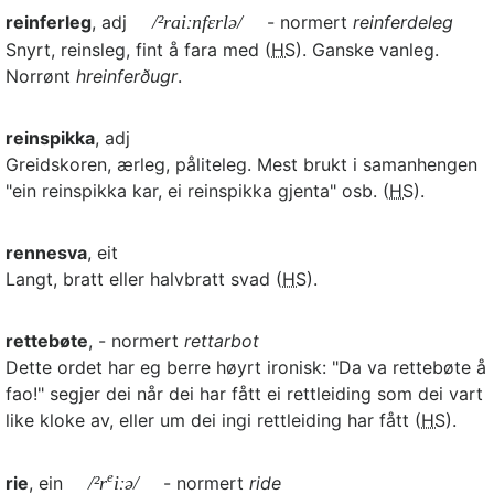
reinferleg
, adj
/²raiːnfɛrlə/
- normert
reinferdeleg
Snyrt, reinsleg, fint å fara med (
HS
). Ganske vanleg.
Norrønt
hreinferðugr
.
reinspikka
, adj
Greidskoren, ærleg, påliteleg. Mest brukt i samanhengen
"ein reinspikka kar, ei reinspikka gjenta" osb. (
HS
).
rennesva
, eit
Langt, bratt eller halvbratt svad (
HS
).
rettebøte
, - normert
rettarbot
Dette ordet har eg berre høyrt ironisk: "Da va rettebøte å
fao!" segjer dei når dei har fått ei rettleiding som dei vart
like kloke av, eller um dei ingi rettleiding har fått (
HS
).
e
rie
, ein
/²r
iːə/
- normert
ride