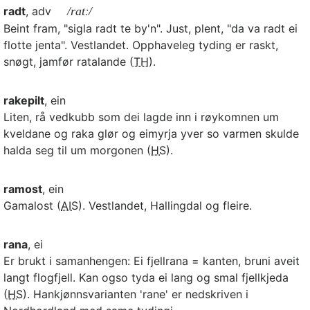
radt
, adv
/ratː/
Beint fram, "sigla radt te by'n". Just, plent, "da va radt ei
flotte jenta". Vestlandet. Opphaveleg tyding er raskt,
snøgt, jamfør ratalande (
TH
).
rakepilt
, ein
Liten, rå vedkubb som dei lagde inn i røykomnen um
kveldane og raka glør og eimyrja yver so varmen skulde
halda seg til um morgonen (
HS
).
ramost
, ein
Gamalost (
AIS
). Vestlandet, Hallingdal og fleire.
rana
, ei
Er brukt i samanhengen: Ei fjellrana = kanten, bruni aveit
langt flogfjell. Kan ogso tyda ei lang og smal fjellkjeda
(
HS
). Hankjønnsvarianten 'rane' er nedskriven i