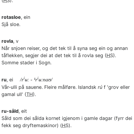
(
HS
).
rotasloe
, ein
Sjå sloe.
rovla
, v
Når snjoen reiser, og det tek til å syna seg ein og annan
tåflekken, segjer dei at det tek til å rovla seg (
HS
).
Somme stader i Sogn.
i
i
ru
, ei
/r
ʉː - ¹r
ʉːnaʊ/
Vår-ulli på sauene. Fleire målføre. Islandsk
rú
f 'grov eller
gamal ull' (
TH
).
ru-såld
, eit
Såld som dei sålda kornet igjenom i gamle dagar (fyrr dei
fekk seg dryftemaskinor) (
HS
).