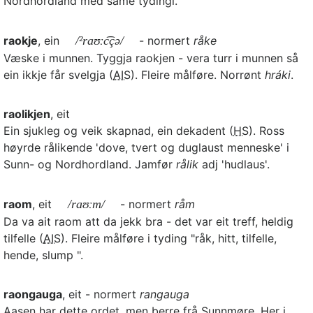
Nordhordland med same tydingi.
raokje
, ein
/²raʊːc͡çə/
- normert
råke
Væske i munnen. Tyggja raokjen - vera turr i munnen så
ein ikkje får svelgja (
AIS
). Fleire målføre. Norrønt
hráki
.
raolikjen
, eit
Ein sjukleg og veik skapnad, ein dekadent (
HS
). Ross
høyrde rålikende 'dove, tvert og duglaust menneske' i
Sunn- og Nordhordland. Jamfør
rålik
adj 'hudlaus'.
raom
, eit
/raʊːm/
- normert
råm
Da va ait raom att da jekk bra - det var eit treff, heldig
tilfelle (
AIS
). Fleire målføre i tyding "råk, hitt, tilfelle,
hende, slump ".
raongauga
, eit - normert
rangauga
Aasen har dette ordet, men berre frå Sunnmøre. Her i