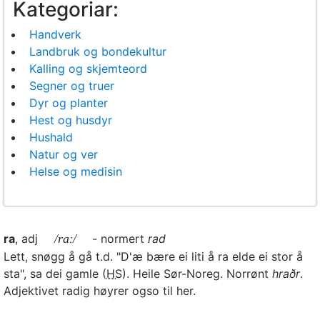
Kategoriar:
Handverk
Landbruk og bondekultur
Kalling og skjemteord
Segner og truer
Dyr og planter
Hest og husdyr
Hushald
Natur og ver
Helse og medisin
ra
, adj
/raː/
- normert
rad
Lett, snøgg å gå t.d. "D'æ bære ei liti å ra elde ei stor å
sta", sa dei gamle (
HS
). Heile Sør-Noreg. Norrønt
hraðr
.
Adjektivet radig høyrer ogso til her.