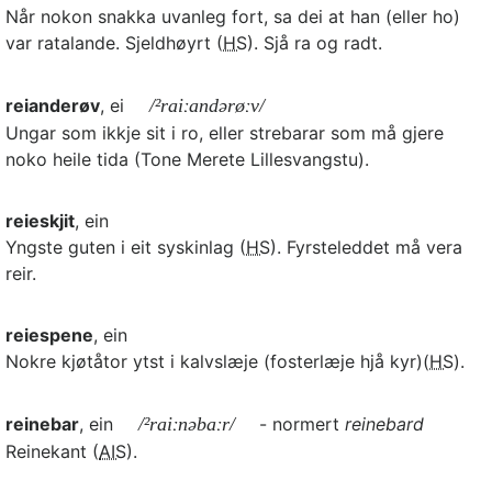
Når nokon snakka uvanleg fort, sa dei at han (eller ho)
var ratalande. Sjeldhøyrt (
HS
). Sjå ra og radt.
reianderøv
, ei
/²raiːandərøːv/
Ungar som ikkje sit i ro, eller strebarar som må gjere
noko heile tida (Tone Merete Lillesvangstu).
reieskjit
, ein
Yngste guten i eit syskinlag (
HS
). Fyrsteleddet må vera
reir.
reiespene
, ein
Nokre kjøtåtor ytst i kalvslæje (fosterlæje hjå kyr)(
HS
).
reinebar
, ein
/²raiːnəbaːr/
- normert
reinebard
Reinekant (
AIS
).