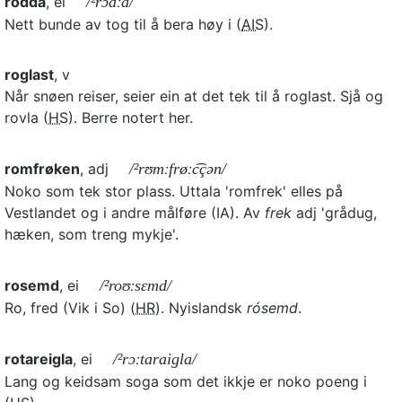
rodda
, ei
/²rɔdːa/
Nett bunde av tog til å bera høy i (
AIS
).
roglast
, v
Når snøen reiser, seier ein at det tek til å roglast. Sjå og
rovla (
HS
). Berre notert her.
romfrøken
, adj
/²rʊmːfrøːc͡çən/
Noko som tek stor plass. Uttala 'romfrek' elles på
Vestlandet og i andre målføre (IA). Av
frek
adj 'grådug,
hæken, som treng mykje'.
rosemd
, ei
/²roʊːsɛmd/
Ro, fred (Vik i So) (
HR
). Nyislandsk
rósemd
.
rotareigla
, ei
/²rɔːtaraigla/
Lang og keidsam soga som det ikkje er noko poeng i