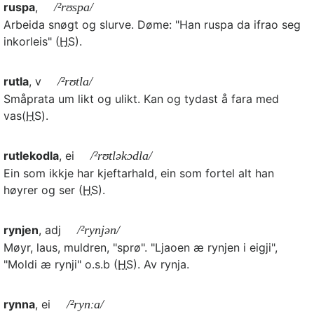
ruspa
,
/²rʊspa/
Arbeida snøgt og slurve. Døme: "Han ruspa da ifrao seg
inkorleis" (
HS
).
rutla
, v
/²rʊtla/
Småprata um likt og ulikt. Kan og tydast å fara med
vas(
HS
).
rutlekodla
, ei
/²rʊtləkɔdla/
Ein som ikkje har kjeftarhald, ein som fortel alt han
høyrer og ser (
HS
).
rynjen
, adj
/²rynjən/
Møyr, laus, muldren, "sprø". "Ljaoen æ rynjen i eigji",
"Moldi æ rynji" o.s.b (
HS
). Av rynja.
rynna
, ei
/²rynːa/