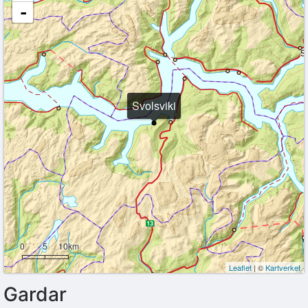
-
Svolsviki
0
5
10km
Leaflet
| ©
Kartverket
Gardar