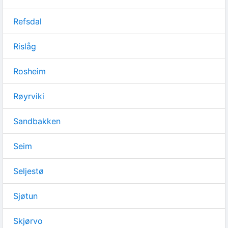
Refsdal
Rislåg
Rosheim
Røyrviki
Sandbakken
Seim
Seljestø
Sjøtun
Skjørvo