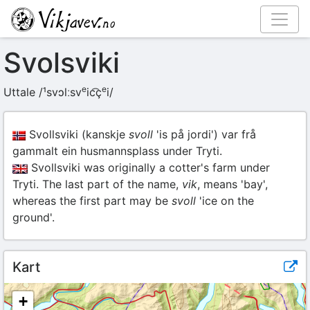
Svolsviki
e
e
Uttale
/¹svɔlːsv
ic͡ç
i/
Svollsviki (kanskje
svoll
'is på jordi') var frå
gammalt ein husmannsplass under Tryti.
Svollsviki was originally a cotter's farm under
Tryti. The last part of the name,
vik
, means 'bay',
whereas the first part may be
svoll
'ice on the
ground'.
Kart
+