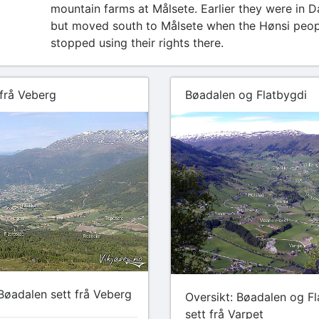
mountain farms at Målsete. Earlier they were in D
but moved south to Målsete when the Hønsi peop
stopped using their rights there.
frå Veberg
Bøadalen og Flatbygdi
 Bøadalen sett frå Veberg
Oversikt: Bøadalen og F
sett frå Varpet