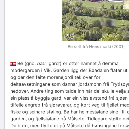
Bø sett frå Hønsimarki (2001)
Bø (gno.
bær
'gard') er etter namnet å dømma
modergarden i Vik. Garden ligg der Bøadalen flatar ut l
og der den feite morenejordi tek over for
deltaavsetningane som dannar jordsmonn frå Trytisøy
nedover. Andre ting som talde inn når dei skulle velja 
ein plass å byggja gard, var ein viss avstand frå sjøen 
tilfelle angrep frå sjørøvarar, og kort veg til fjellet med
fiske og seinare støling. Bø har heimestølane sine i lii 
garden, og fjellstølane på Målsete. Tidlegare stølte dei
Dalbotn, men flytte ut på Målsete då hønsingane for