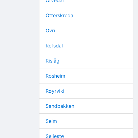
Orvedal
Otterskreda
Ovri
Refsdal
Rislåg
Rosheim
Røyrviki
Sandbakken
Seim
Seljestø