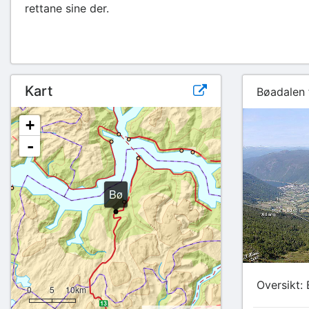
rettane sine der.
Kart
Bøadalen 
+
-
Bø
Oversikt:
0
5
10km