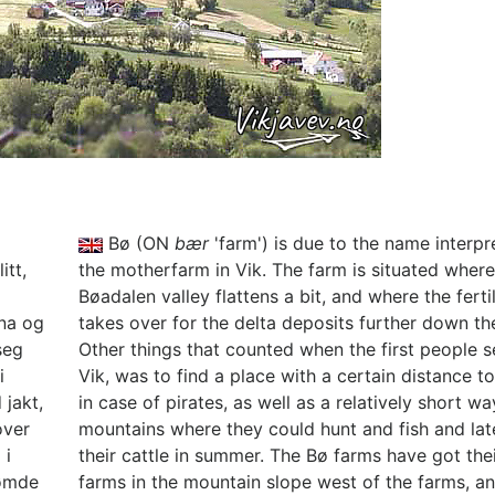
Bø (ON
bær
'farm') is due to the name interpr
itt,
the motherfarm in Vik. The farm is situated where
Bøadalen valley flattens a bit, and where the fertile
na og
takes over for the delta deposits further down the
seg
Other things that counted when the first people se
i
Vik, was to find a place with a certain distance to
 jakt,
in case of pirates, as well as a relatively short wa
over
mountains where they could hunt and fish and lat
 i
their cattle in summer. The Bø farms have got thei
sømde
farms in the mountain slope west of the farms, an