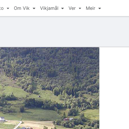
to
Om Vik
Vikjamål
Ver
Meir