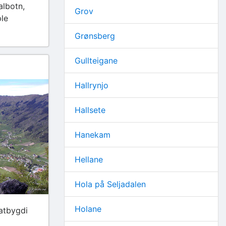
albotn,
Grov
le
Grønsberg
Gullteigane
Hallrynjo
Hallsete
Hanekam
Hellane
Hola på Seljadalen
Holane
latbygdi