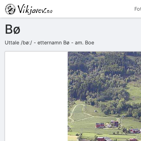
Fo
Bø
Uttale
/bøː/
- etternamn Bø - am. Boe