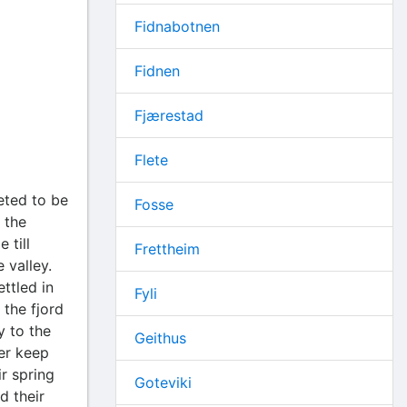
Fidnabotnen
Fidnen
Fjærestad
Flete
eted to be
Fosse
 the
 till
Frettheim
 valley.
ttled in
Fyli
 the fjord
y to the
Geithus
er keep
r spring
Goteviki
d their