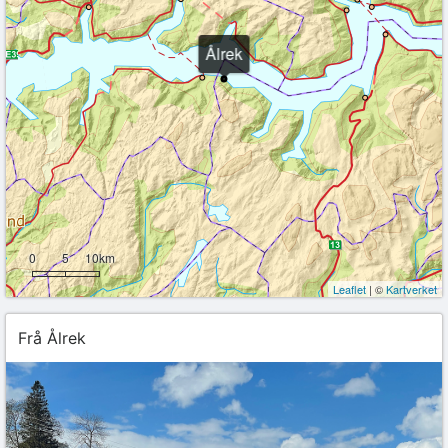
Ålrek
0
5
10km
Leaflet
| ©
Kartverket
Frå Ålrek