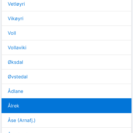
Vetløyri
Vikøyri
Voll
Vollaviki
Øksdal
Øvstedal
Ådlane
Ålrek
Åse (Arnafj.)