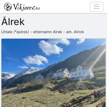
Ålrek
Uttale
/²aʊlrɛk/
- etternamn Alrek - am. Alrick