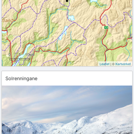
0
5
10km
Leaflet
| ©
Kartverket
Solrenningane