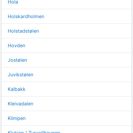
Hola
Holskardholmen
Holstadstølen
Hovden
Jostølen
Juvikstølen
Kalbakk
Kleivadalen
Klimpen
Klukjen / Turvollhaugen