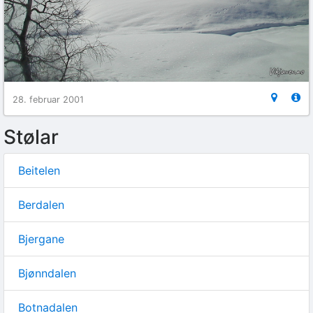
28. februar 2001
Stølar
Beitelen
Berdalen
Bjergane
Bjønndalen
Botnadalen