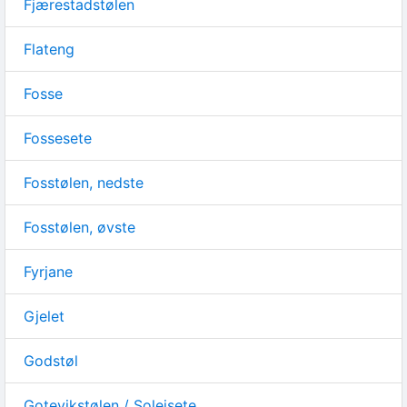
Fjærestadstølen
Flateng
Fosse
Fossesete
Fosstølen, nedste
Fosstølen, øvste
Fyrjane
Gjelet
Godstøl
Gotevikstølen / Soleisete