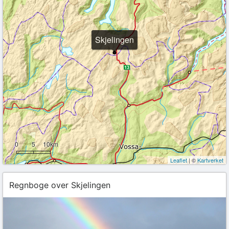
Skjelingen
0
5
10km
Leaflet
| ©
Kartverket
Regnboge over Skjelingen