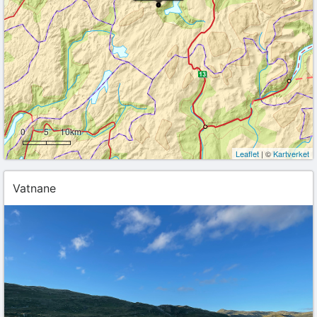
0
5
10km
Leaflet
| ©
Kartverket
Vatnane