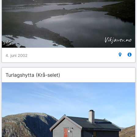
4. juni 2002
Turlagshytta (Krå-selet)