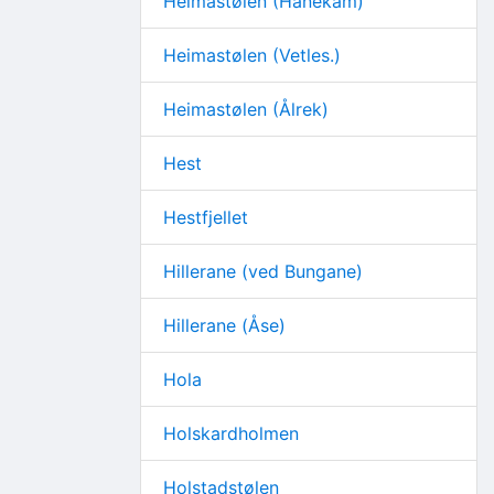
Heimastølen (Hanekam)
Heimastølen (Vetles.)
Heimastølen (Ålrek)
Hest
Hestfjellet
Hillerane (ved Bungane)
Hillerane (Åse)
Hola
Holskardholmen
Holstadstølen