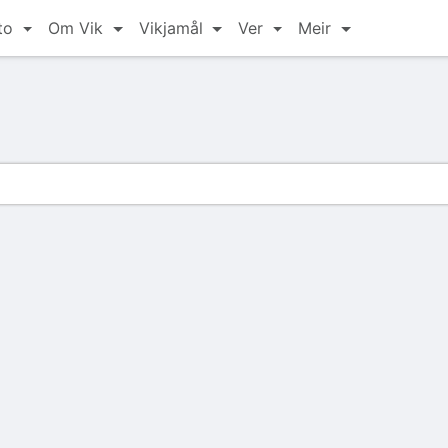
to
Om Vik
Vikjamål
Ver
Meir