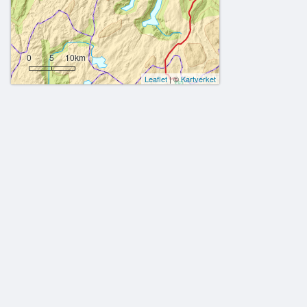
0
5
10km
Leaflet
| ©
Kartverket