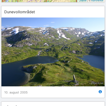
Leaflet
| ©
Kartverket
Dunevollområdet
10. august 2005