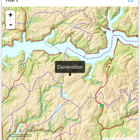
+
-
Dunevollen
0
5
10km