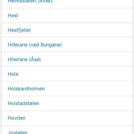
Heimastølen (Ålrek)
Hest
Hestfjellet
Hillerane (ved Bungane)
Hillerane (Åse)
Hola
Holskardholmen
Holstadstølen
Hovden
Jostølen