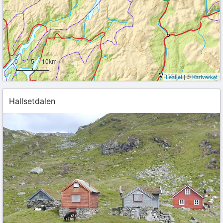
0
5
10km
Leaflet
| ©
Kartverket
Hallsetdalen