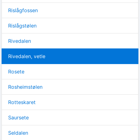
Rislågfossen
Rislågstølen
Rivedalen
Rivedalen, vetle
Rosete
Rosheimstølen
Rotteskaret
Saursete
Seldalen