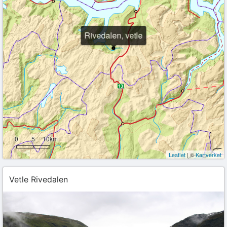
Rivedalen, vetle
0
5
10km
Leaflet
| ©
Kartverket
Vetle Rivedalen