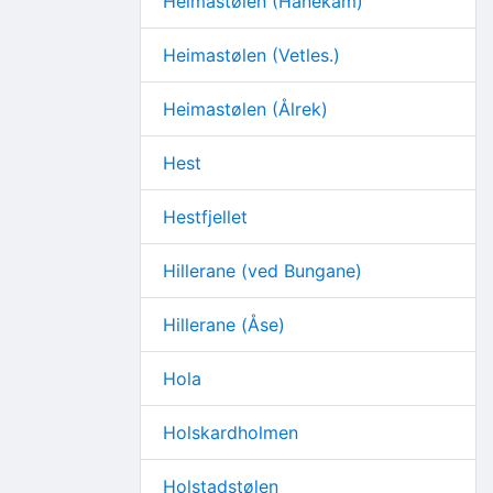
Heimastølen (Hanekam)
Heimastølen (Vetles.)
Heimastølen (Ålrek)
Hest
Hestfjellet
Hillerane (ved Bungane)
Hillerane (Åse)
Hola
Holskardholmen
Holstadstølen