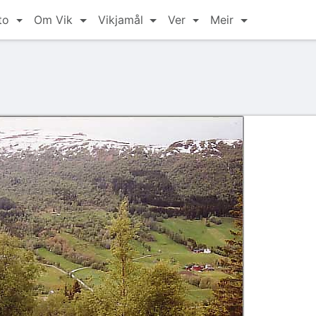
to
Om Vik
Vikjamål
Ver
Meir