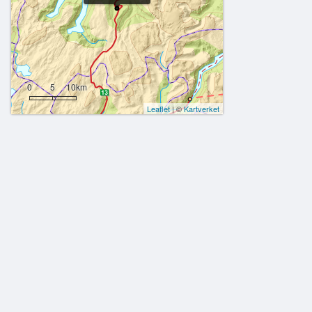
0
5
10km
Leaflet
| ©
Kartverket