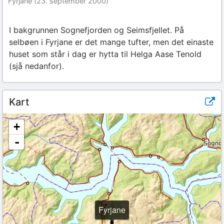
Fyrjane (23. september 2000)
I bakgrunnen Sognefjorden og Seimsfjellet. På
selbøen i Fyrjane er det mange tufter, men det einaste
huset som står i dag er hytta til Helga Aase Tenold
(sjå nedanfor).
Kart
+
-
Fyrjane