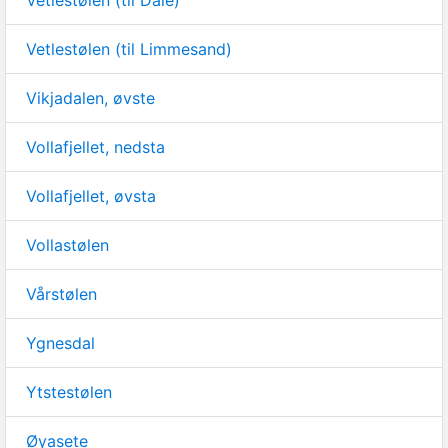
Vetlestølen (til Dale)
Vetlestølen (til Limmesand)
Vikjadalen, øvste
Vollafjellet, nedsta
Vollafjellet, øvsta
Vollastølen
Vårstølen
Ygnesdal
Ytstestølen
Øyasete