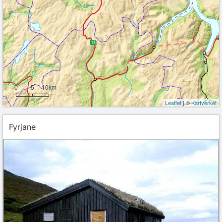
0
5
10km
Leaflet
| ©
Kartverket
Fyrjane