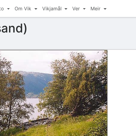
to
Om Vik
Vikjamål
Ver
Meir
sand)