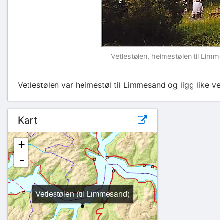
Vetlestølen, heimestølen til Lim
Vetlestølen var heimestøl til Limmesand og ligg like v
Kart
+
-
Vetlestølen (til Limmesand)