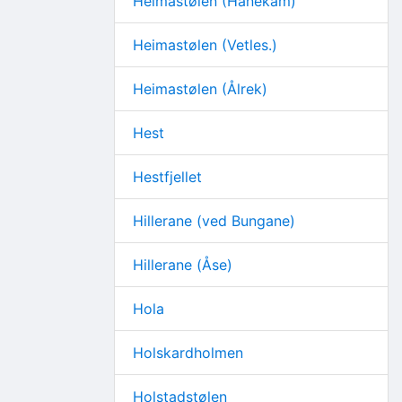
Heimastølen (Hanekam)
Heimastølen (Vetles.)
Heimastølen (Ålrek)
Hest
Hestfjellet
Hillerane (ved Bungane)
Hillerane (Åse)
Hola
Holskardholmen
Holstadstølen