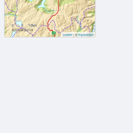
0
5
10km
Leaflet
| ©
Kartverket