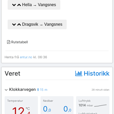
Hella → Vangsnes
Dragsvik → Vangsnes
Rutetabell
Henta frå
entur.no
kl.
06:36
Veret
Historikk
Klokkarvegen
15 m
28 minutt sidan
Temperatur
Nedbør
Lufttrykk
1014
mbar
12
0
0
ºC
,0
,0
Luftfuktigheit