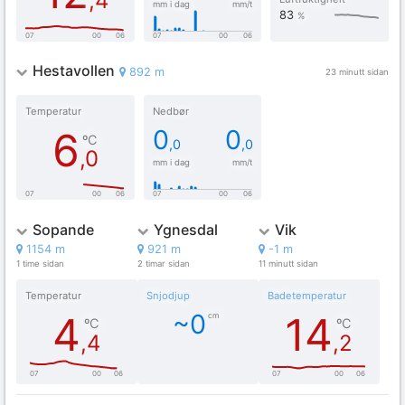
,4
mm i dag
mm/t
25
83
%
07
00
06
07
00
06
Hestavollen
892 m
23 minutt sidan
Temperatur
Nedbør
6
0
0
ºC
,0
,0
,0
25
mm i dag
mm/t
07
00
06
07
00
06
Sopande
Ygnesdal
Vik
1154 m
921 m
-1 m
1 time sidan
2 timar sidan
11 minutt sidan
Temperatur
Snjodjup
Badetemperatur
4
~0
14
cm
ºC
ºC
,4
,2
Values
25
25
07
00
06
07
00
06