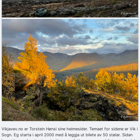
Vikjavev.no er Torstein Hønsi sine heimesider. Temaet for sidene er Vik i
Sogn. Eg starta i april 2000 med å leggja ut bilete av 50 stølar. Sidan