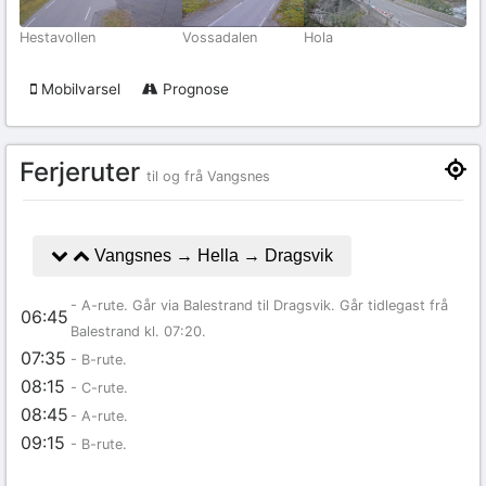
Hestavollen
Vossadalen
Hola
Mobilvarsel
Prognose
Ferjeruter
til og frå Vangsnes
Vangsnes → Hella → Dragsvik
- A-rute. Går via Balestrand til Dragsvik. Går tidlegast frå
06:45
Balestrand kl. 07:20.
07:35
- B-rute.
08:15
- C-rute.
08:45
- A-rute.
09:15
- B-rute.