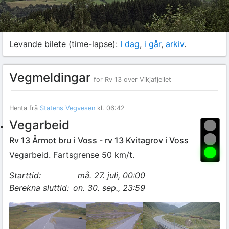
Levande bilete (time-lapse):
I dag
,
i går
,
arkiv
.
Vegmeldingar
for Rv 13 over Vikjafjellet
Henta frå
Statens Vegvesen
kl. 06:42
Vegarbeid
Rv 13 Årmot bru i Voss - rv 13 Kvitagrov i Voss
Vegarbeid. Fartsgrense 50 km/t.
Starttid:
må. 27. juli, 00:00
Berekna sluttid:
on. 30. sep., 23:59