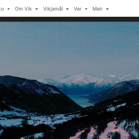
to
Om Vik
Vikjamål
Ver
Meir