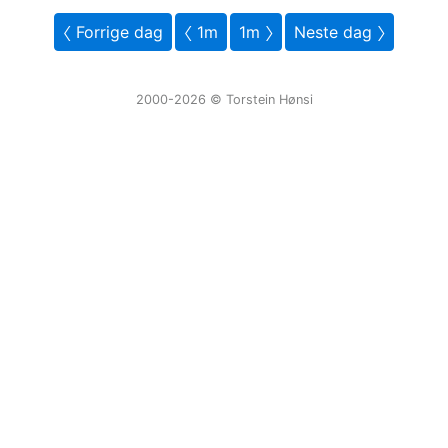
〈 Forrige dag
〈 1m
1m 〉
Neste dag 〉
2000-2026 ©️ Torstein Hønsi