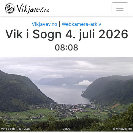
Vikjavev.no
|
Webkamera-arkiv
Vik i Sogn 4. juli 2026
08:11