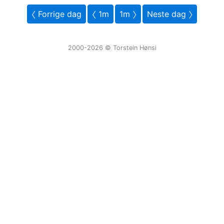
〈 Forrige dag
〈 1m
1m 〉
Neste dag 〉
2000-2026 ©️ Torstein Hønsi