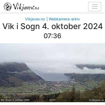
Vikjavev.no
|
Webkamera-arkiv
Vik i Sogn 4. oktober 2024
07:40