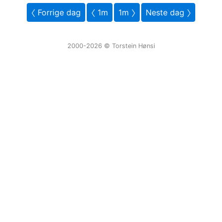
〈 Forrige dag
〈 1m
1m 〉
Neste dag 〉
2000-2026 ©️ Torstein Hønsi