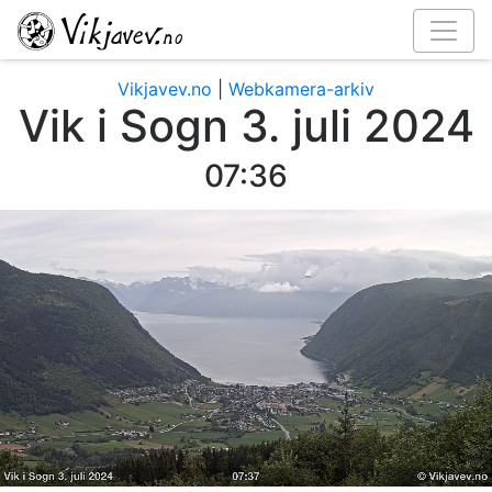
Vikjavev.no
|
Webkamera-arkiv
Vik i Sogn 3. juli 2024
07:39