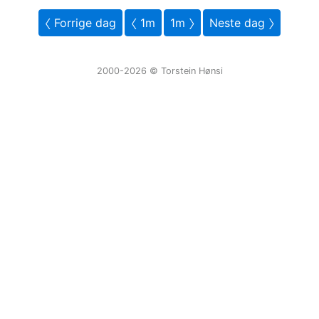
〈 Forrige dag
〈 1m
1m 〉
Neste dag 〉
2000-2026 ©️ Torstein Hønsi