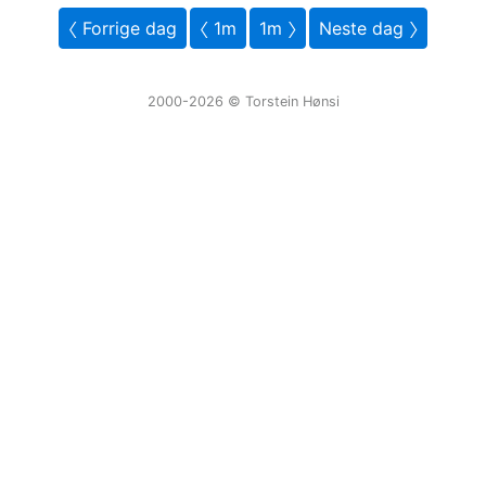
〈 Forrige dag
〈 1m
1m 〉
Neste dag 〉
2000-2026 ©️ Torstein Hønsi