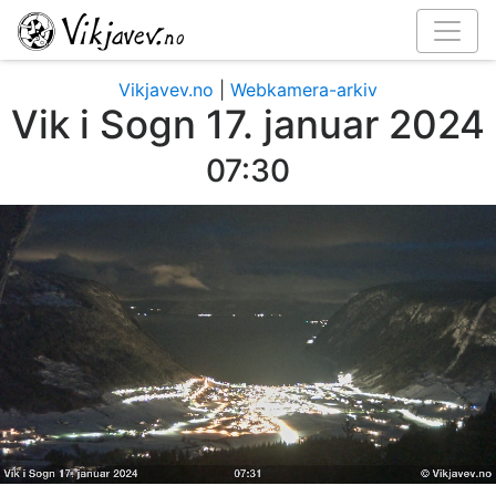
Vikjavev.no
|
Webkamera-arkiv
Vik i Sogn 17. januar 2024
07:33