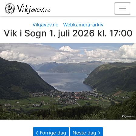
Vikjavev.no
|
Webkamera-arkiv
Vik i Sogn 1. juli 2026 kl. 17:00
〈 Forrige dag
Neste dag 〉