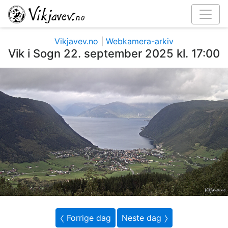
Vikjavev.no
|
Webkamera-arkiv
Vik i Sogn 22. september 2025 kl. 17:00
〈 Forrige dag
Neste dag 〉