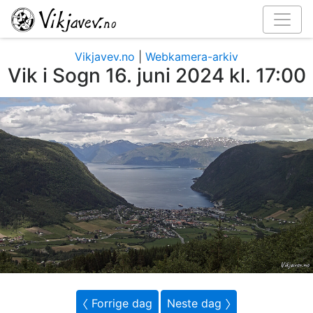
Vikjavev.no
|
Webkamera-arkiv
Vik i Sogn 16. juni 2024 kl. 17:00
〈 Forrige dag
Neste dag 〉