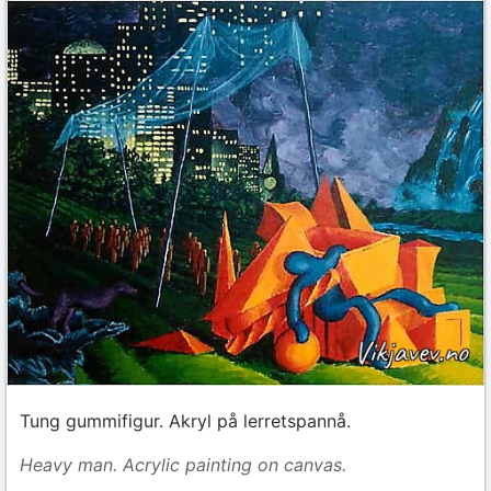
Tung gummifigur. Akryl på lerretspannå.
Heavy man. Acrylic painting on canvas.