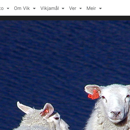
to
Om Vik
Vikjamål
Ver
Meir