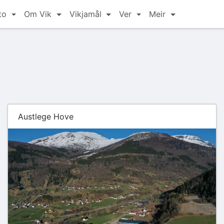
to
Om Vik
Vikjamål
Ver
Meir
Austlege Hove