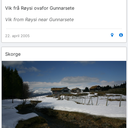
Vik frå Røysi ovafor Gunnarsete
Vik from Røysi near Gunnarsete
22. april 2005
Skorge