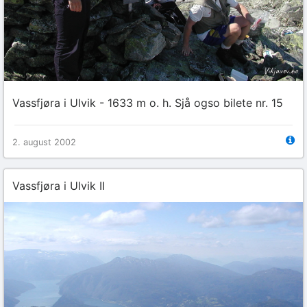
Vassfjøra i Ulvik - 1633 m o. h. Sjå ogso bilete nr. 15
2. august 2002
Vassfjøra i Ulvik II