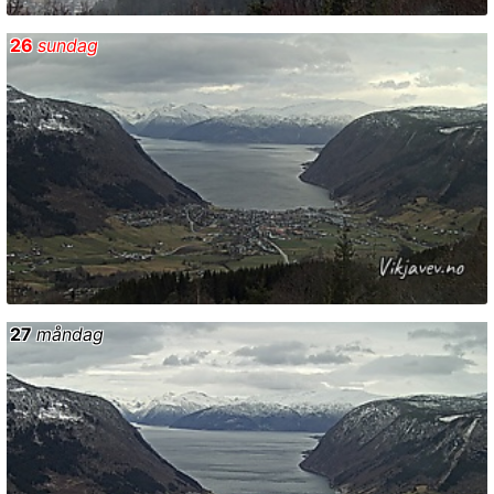
26
sundag
27
måndag