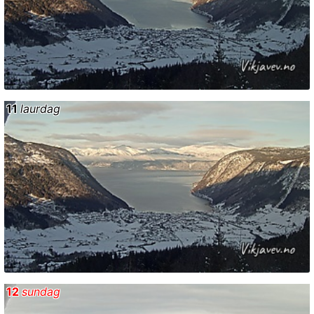
11
laurdag
12
sundag