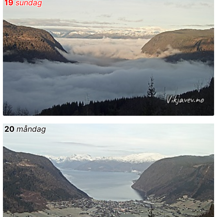
19
sundag
20
måndag