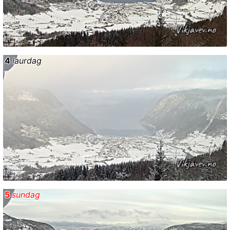
4
laurdag
5
sundag