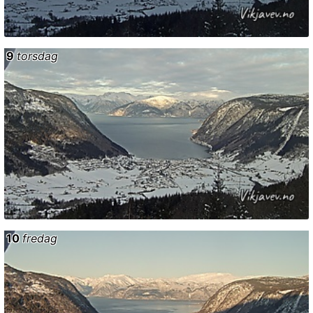
9
torsdag
10
fredag