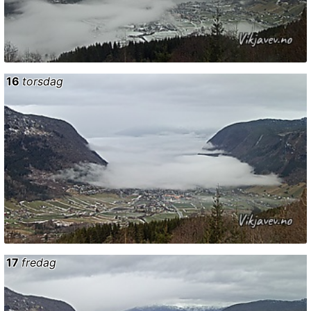
16
torsdag
17
fredag