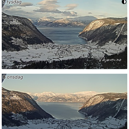
7
tysdag
8
onsdag