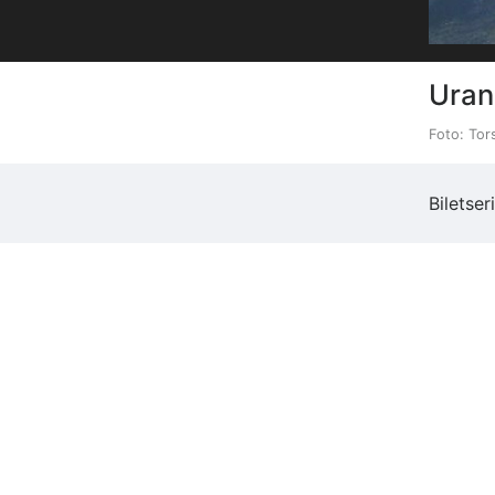
Uran
Foto: Tor
Biletser