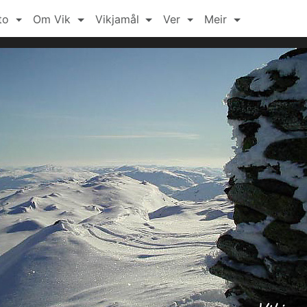
to
Om Vik
Vikjamål
Ver
Meir