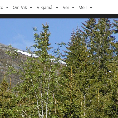
to
Om Vik
Vikjamål
Ver
Meir