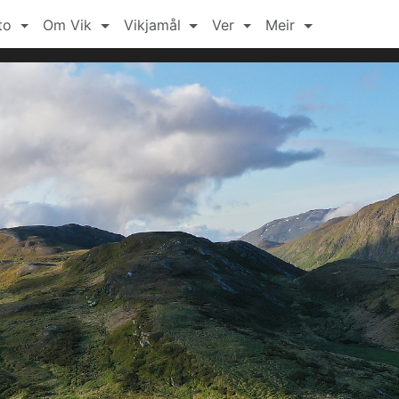
to
Om Vik
Vikjamål
Ver
Meir