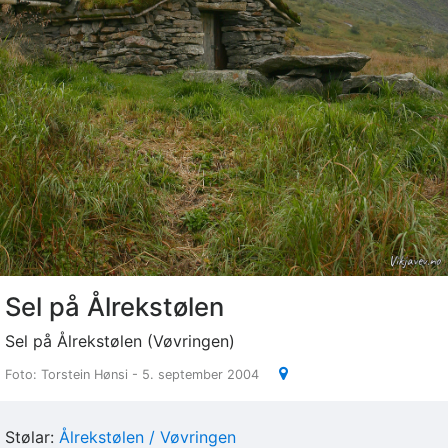
Sel på Ålrekstølen
Sel på Ålrekstølen (Vøvringen)
Foto: Torstein Hønsi - 5. september 2004
Stølar:
Ålrekstølen / Vøvringen