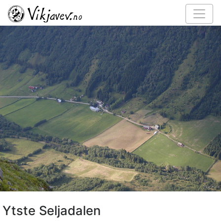
Ytste Seljadalen