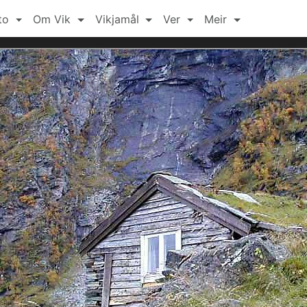
to
Om Vik
Vikjamål
Ver
Meir