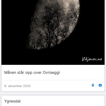
Månen står opp over Ovriseggi
8. desember 2005
Ygnesdal