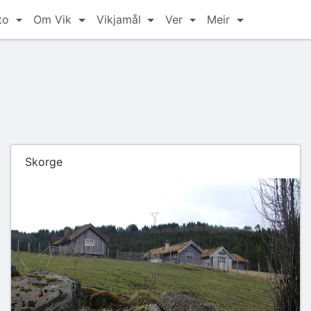
to
Om Vik
Vikjamål
Ver
Meir
Skorge